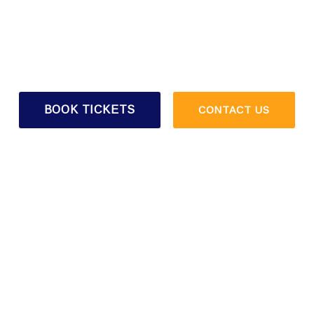
Veniam quis nostrud exercitation ullamco laboris nisi ut sed
aliquip consequat duis irure ipsum
dolorn reprehenderit
voluptate velit es sint occaecat cupidatat aute proident.
BOOK TICKETS
CONTACT US