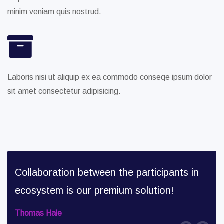
minim veniam quis nostrud.
Laboris nisi ut aliquip ex ea commodo conseqe ipsum dolor
sit amet consectetur adipisicing.
in
Collaboration between the participants in
Col
ecosystem is our premium solution!
eco
Thomas Hale
Tho