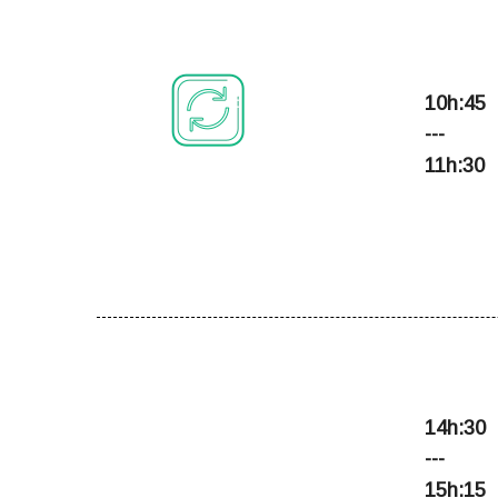
10h:45
PANEL 2
---
11h:30
PANEL 3
14h:30
---
15h:15