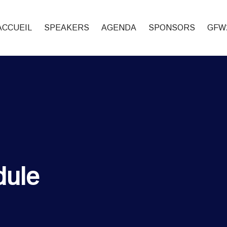
ACCUEIL
SPEAKERS
AGENDA
SPONSORS
GFW
dule