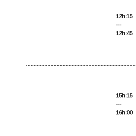
PRÉSENTATION
12h:15
---
12h:45
PANEL
15h:15
4
---
16h:00