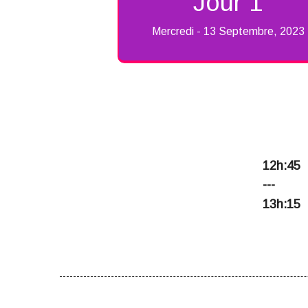
Jour 1
Mercredi - 13 Septembre, 2023
START-
12h:45
UP
---
TALK
13h:15