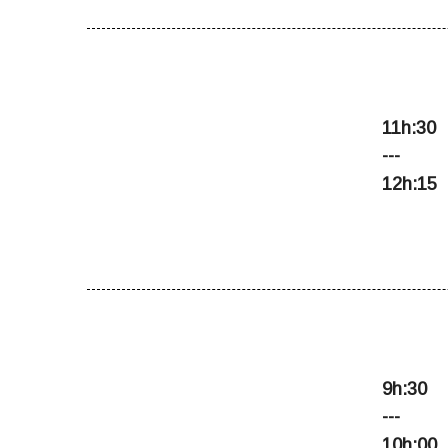
WORKSHOP
11h:30
---
12h:15
KEYNOTE
9h:30
---
10h:00