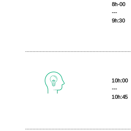
8h-00
---
9h:30
10h:00
PANEL 1
---
10h:45