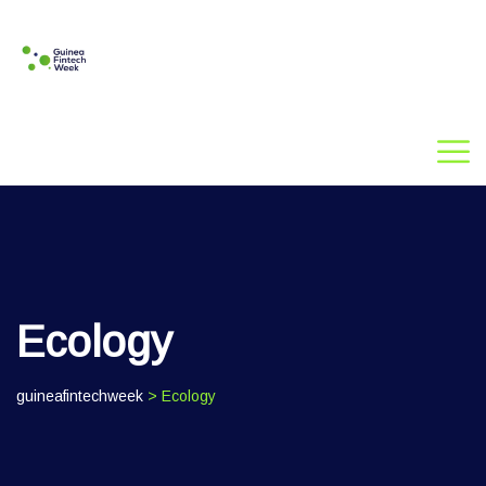
Ecology
guineafintechweek
> Ecology